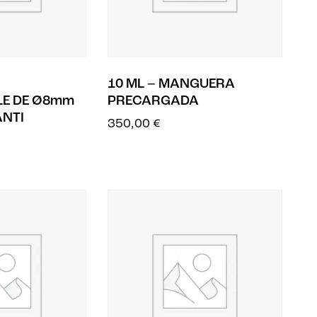
10 ML – MANGUERA
LE DE Ø8mm
PRECARGADA
NTI
350,00
€